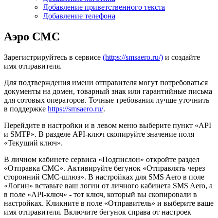
Добавление приветственного текста
Добавление телефона
Аэро СМС
Зарегистрируйтесь в сервисе
(https://smsaero.ru/)
и создайте
имя отправителя.
Для подтверждения имени отправителя могут потребоваться
документы на домен, товарный знак или гарантийные письма
для сотовых операторов. Точные требования лучше уточнить
в поддержке
https://smsaero.ru/
.
Перейдите в настройки и в левом меню выберите пункт «API
и SMTP». В разделе API-ключ скопируйте значение поля
«Текущий ключ».
В личном кабинете сервиса «Подпислон» откройте раздел
«Отправка СМС». Активируйте бегунок «Отправлять через
сторонний СМС-шлюз». В настройках для SMS Aero в поле
«Логин» вставьте ваш логин от личного кабинета SMS Aero, а
в поле «API-ключ» - тот ключ, который вы скопировали в
настройках. Кликните в поле «Отправитель» и выберите ваше
имя отправителя. Включите бегунок справа от настроек